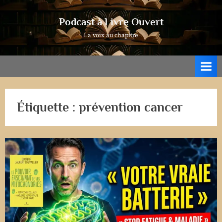
Skip
to
Podcast à Livre Ouvert
content
La voix au chapitre
Étiquette :
prévention cancer