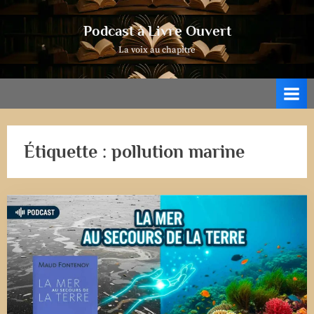
Skip
to
Podcast à Livre Ouvert
content
La voix au chapitre
Étiquette :
pollution marine