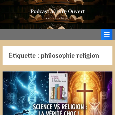
Skip
to
Podcast à Livre Ouvert
content
La voix au chapitre
Étiquette :
philosophie religion