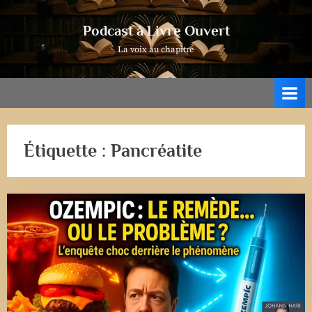
Skip
to
Podcast à Livre Ouvert
content
La voix au chapitre
Étiquette :
Pancréatite