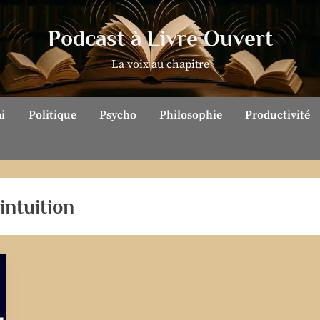
Podcast à Livre Ouvert
La voix au chapitre
ai
Politique
Psycho
Philosophie
Productivité
intuition