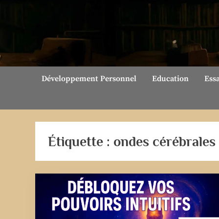
Skip
to
content
Développement Personnel
Education
Ess
Étiquette :
ondes cérébrales 