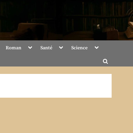
Toggle
Toggle
Toggle
Roman
Santé
Science
sub-
sub-
sub-
menu
menu
menu
Toggle
search
form