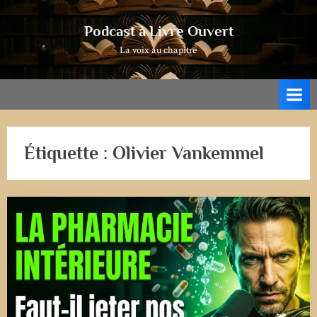
Skip
to
Podcast à Livre Ouvert
content
La voix au chapitre
Étiquette :
Olivier Vankemmel