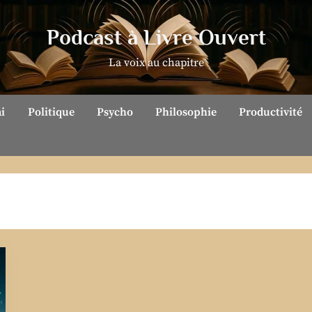
Podcast à Livre Ouvert
La voix au chapitre
ai
Politique
Psycho
Philosophie
Productivité