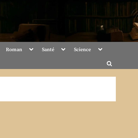
Toggle
Toggle
Toggle
Roman
Santé
Science
sub-
sub-
sub-
menu
menu
menu
Toggle
search
form