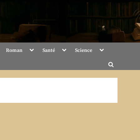
Toggle
Toggle
Toggle
Roman
Santé
Science
sub-
sub-
sub-
menu
menu
menu
Toggle
search
form