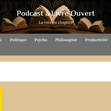
Podcast à Livre Ouvert
La voix au chapitre
ai
Politique
Psycho
Philosophie
Productivité