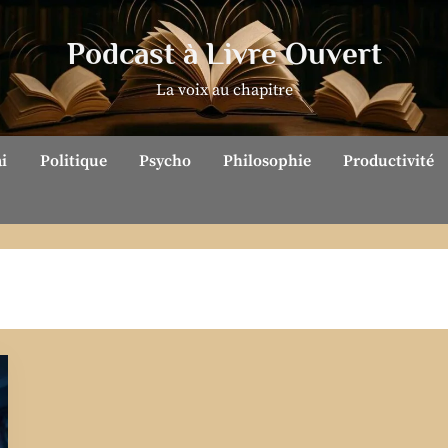
Podcast à Livre Ouvert
La voix au chapitre
ai
Politique
Psycho
Philosophie
Productivité