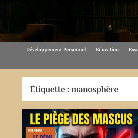
Skip
to
content
Développement Personnel
Education
Ess
Étiquette :
manosphère