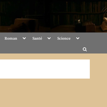
Toggle
Toggle
Toggle
Roman
Santé
Science
sub-
sub-
sub-
menu
menu
menu
Toggle
search
form