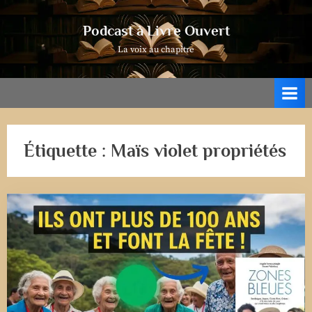
Skip
to
Podcast à Livre Ouvert
content
La voix au chapitre
Étiquette :
Maïs violet propriétés