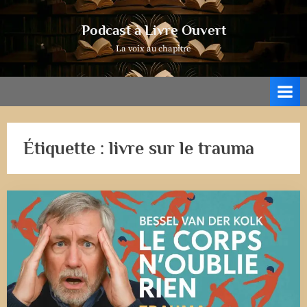
Skip
to
Podcast à Livre Ouvert
content
La voix au chapitre
Étiquette :
livre sur le trauma