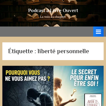
Skip
to
Podcast à Livre Ouvert
content
La voix au chapitre
Étiquette :
liberté personnelle