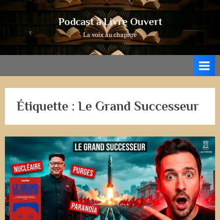
Skip
to
Podcast à Livre Ouvert
content
La voix au chapitre
Étiquette :
Le Grand Successeur