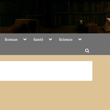
Toggle
Toggle
Toggle
Roman
Santé
Science
sub-
sub-
sub-
menu
menu
menu
Toggle
search
form