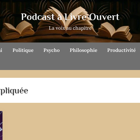
Podcast à Livre Ouvert
La voix au chapitre
ai
Politique
Psycho
Philosophie
Productivité
pliquée