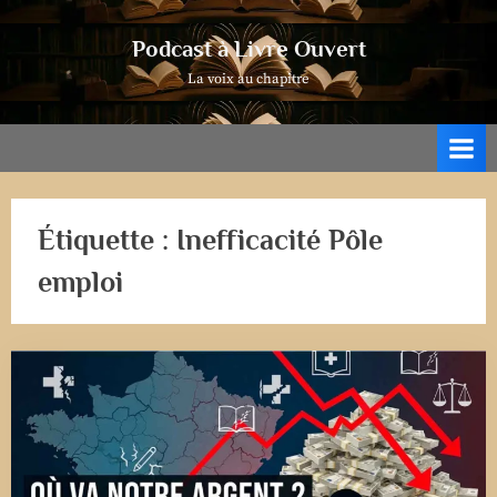
Skip
to
Podcast à Livre Ouvert
content
La voix au chapitre
Étiquette :
Inefficacité Pôle
emploi