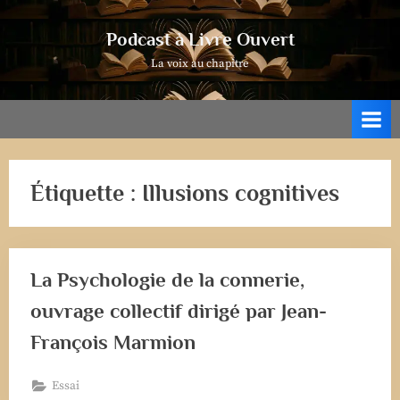
Skip
to
Podcast à Livre Ouvert
content
La voix au chapitre
Étiquette :
Illusions cognitives
La Psychologie de la connerie,
ouvrage collectif dirigé par Jean-
François Marmion
Essai