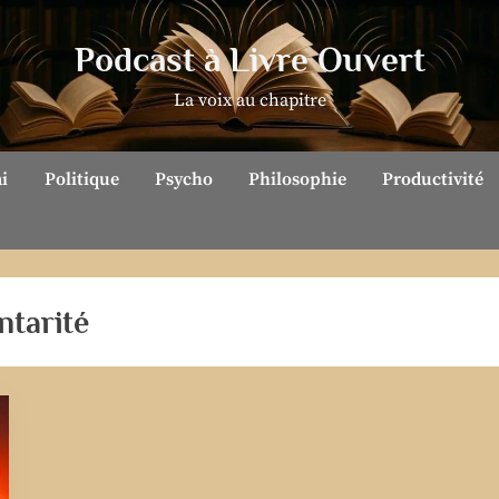
Podcast à Livre Ouvert
La voix au chapitre
ai
Politique
Psycho
Philosophie
Productivité
ntarité