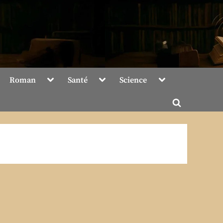
Toggle
Toggle
Toggle
Roman
Santé
Science
sub-
sub-
sub-
menu
menu
menu
Toggle
search
form