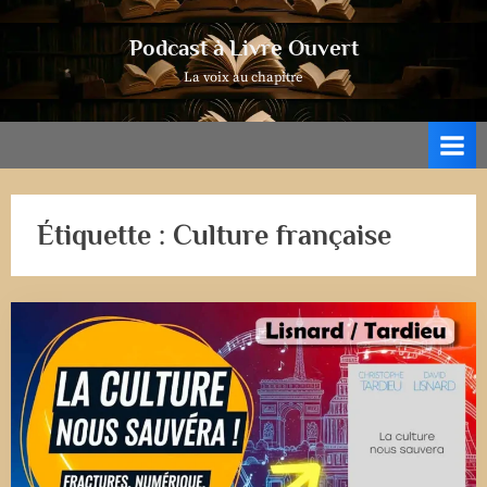
Skip
to
Podcast à Livre Ouvert
content
La voix au chapitre
Étiquette :
Culture française