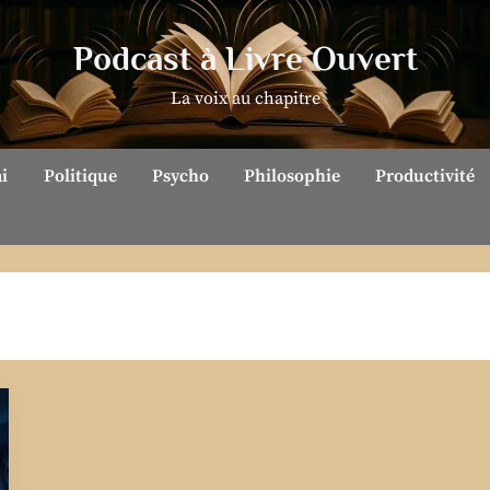
Podcast à Livre Ouvert
La voix au chapitre
ai
Politique
Psycho
Philosophie
Productivité