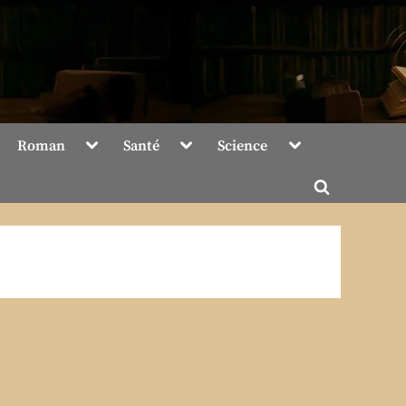
Toggle
Toggle
Toggle
Roman
Santé
Science
sub-
sub-
sub-
menu
menu
menu
Toggle
search
form