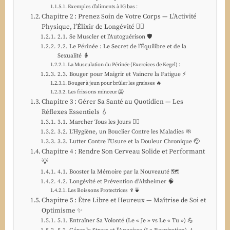
Exemples d’aliments à IG bas :
Chapitre 2 : Prenez Soin de Votre Corps — L’Activité
Physique, l’Élixir de Longévité 🏃‍♀️
2.1. Se Muscler et l’Autoguérison 🛡️
2.2. Le Périnée : Le Secret de l’Équilibre et de la
Sexualité 🧍
La Musculation du Périnée (Exercices de Kegel) :
2.3. Bouger pour Maigrir et Vaincre la Fatigue ⚡
Bouger à jeun pour brûler les graisses 🔥
Les frissons minceur 🥶
Chapitre 3 : Gérer Sa Santé au Quotidien — Les
Réflexes Essentiels 💧
3.1. Marcher Tous les Jours 🚶‍♂️
3.2. L’Hygiène, un Bouclier Contre les Maladies 🧼
3.3. Lutter Contre l’Usure et la Douleur Chronique 🤕
Chapitre 4 : Rendre Son Cerveau Solide et Performant
💡
4.1. Booster la Mémoire par la Nouveauté 🗺️
4.2. Longévité et Prévention d’Alzheimer 🧠
Les Boissons Protectrices 🍷🍵
Chapitre 5 : Être Libre et Heureux — Maîtrise de Soi et
Optimisme ✨
5.1. Entraîner Sa Volonté (Le « Je » vs Le « Tu ») 💪