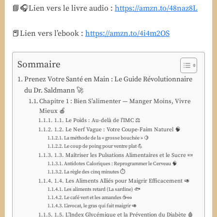
de
📘🎧Lien vers le livre audio :
https://amzn.to/48naz8L
Frédéric
Saldmann
📕Lien vers l’ebook :
https://amzn.to/4i4m2OS
Sommaire
Prenez Votre Santé en Main : Le Guide Révolutionnaire
du Dr. Saldmann 🚀
Chapitre 1 : Bien S’alimenter — Manger Moins, Vivre
Mieux 🍎
1.1. Le Poids : Au-delà de l’IMC ⚖️
1.2. Le Nerf Vague : Votre Coupe-Faim Naturel 🧠
La méthode de la « grosse bouchée » 🍋
Le coup de poing pour ventre plat 💪
1.3. Maîtriser les Pulsations Alimentaires et le Sucre 🍬
Antidotes Caloriques : Reprogrammer le Cerveau 🧠
La règle des cinq minutes ⏱️
1.4. Les Aliments Alliés pour Maigrir Efficacement 🥑
Les aliments retard (La sardine) 🐟
Le café vert et les amandes ☕🥜
L’avocat, le gras qui fait maigrir 🥑
1.5. L’Index Glycémique et la Prévention du Diabète 🩸