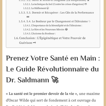
5.2. Gérer le Stress et l’Angoisse (La Respiration) 🧘
La technique du bol (Contre les crises d’angoisse) 🤲
Le Bâillement 🥱
5.3. Dormir et Récupérer : Les Clés de la Performance
💤
5.4. Le Bonheur par le Changement et l’Altruisme ✨
L’Importance de la Sérendipité et de l’Altruisme :
Le Rire et les Neurones Miroirs 😂
L’Axiome du Bonheur :
Conclusion : L’Épigénétique et Votre Pouvoir de
Guérison 🗝️
Prenez Votre Santé en Main :
Le Guide Révolutionnaire du
Dr. Saldmann 🚀
« La santé est le premier devoir de la vie »
, une maxime
d’Oscar Wilde qui sert de fondement à cet ouvrage du