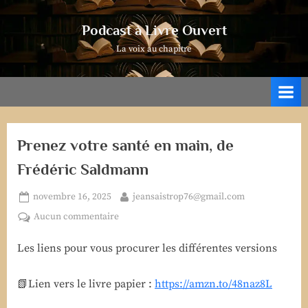
Skip
to
Podcast à Livre Ouvert
content
La voix au chapitre
Prenez votre santé en main, de
Frédéric Saldmann
Posted
By
novembre 16, 2025
jeansaistrop76@gmail.com
on
sur
Aucun commentaire
Prenez
Les liens pour vous procurer les différentes versions
votre
santé
en
📗Lien vers le livre papier :
https://amzn.to/48naz8L
main,