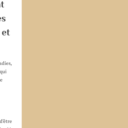
t
es
 et
adies,
qui
de
d’être