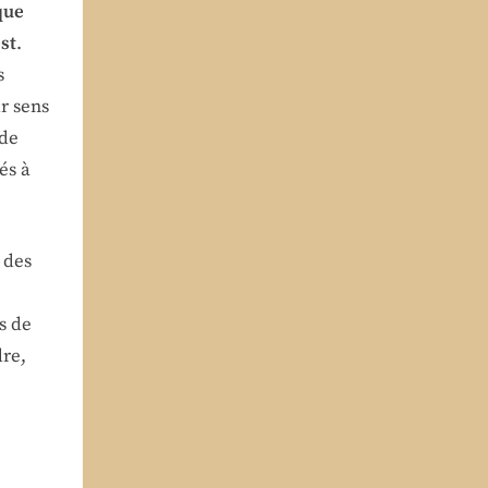
que
st
.
s
r sens
 de
és à
 des
s de
dre,