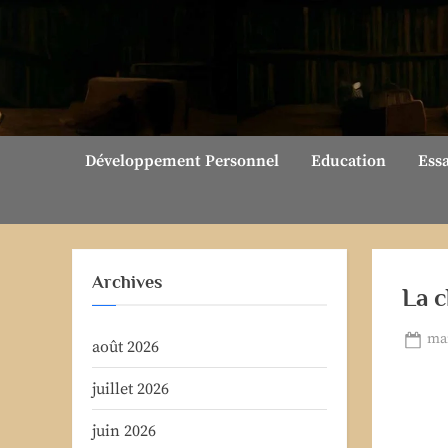
Skip
to
content
Développement Personnel
Education
Ess
Archives
La c
Pos
mai
août 2026
on
juillet 2026
juin 2026