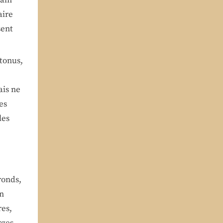
aire
sent
tonus,
ais ne
es
les
ronds,
on
res,