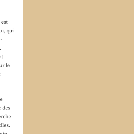
 est
u, qui
-
.
nt
ur le
t
ce
r des
erche
iles.
lain