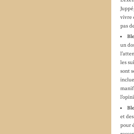
Juppé,
vivre 
pas d
Bl
un do
l’atte
les su
sont 
inclue
manif
l’opin
Bl
et de
pour é