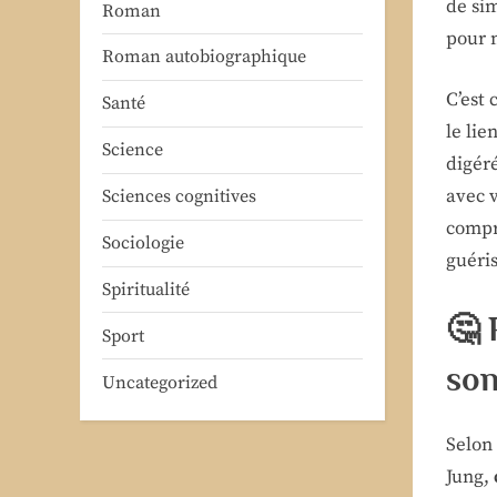
de sim
Roman
pour n
Roman autobiographique
C’est 
Santé
le li
Science
digéré
avec v
Sciences cognitives
compr
Sociologie
guéri
Spiritualité
🤔 
Sport
son
Uncategorized
Selon
Jung,