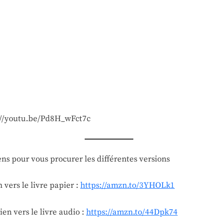
éne
de
Nat
Cal
://youtu.be/Pd8H_wFct7c
ens pour vous procurer les différentes versions
 vers le livre papier :
https://amzn.to/3YHOLk1
en vers le livre audio :
https://amzn.to/44Dpk74