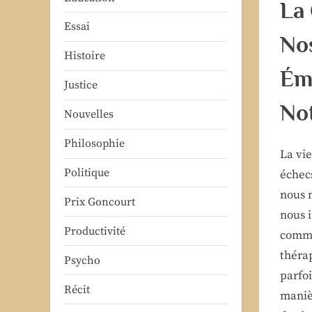
La
Essai
Nos
Histoire
Ém
Justice
No
Nouvelles
Philosophie
La vi
Politique
échec
nous 
Prix Goncourt
nous i
Productivité
comme
théra
Psycho
parfo
Récit
manièr