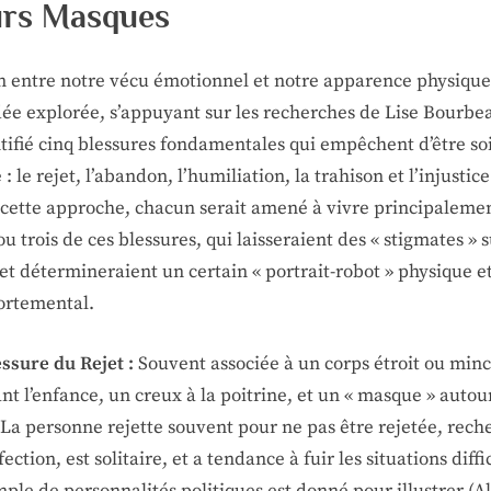
urs Masques
en entre notre vécu émotionnel et notre apparence physique
dée explorée, s’appuyant sur les recherches de Lise Bourbea
tifié cinq blessures fondamentales qui empêchent d’être soi
 le rejet, l’abandon, l’humiliation, la trahison et l’injustice
 cette approche, chacun serait amené à vivre principaleme
u trois de ces blessures, qui laisseraient des « stigmates » s
et détermineraient un certain « portrait-robot » physique e
rtemental.
ssure du Rejet :
Souvent associée à un corps étroit ou min
t l’enfance, un creux à la poitrine, et un « masque » autou
 La personne rejette souvent pour ne pas être rejetée, rech
fection, est solitaire, et a tendance à fuir les situations diffic
ple de personnalités politiques est donné pour illustrer (A