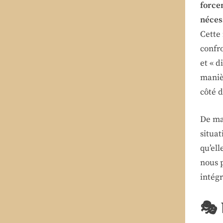
force
néces
Cette 
confr
et « d
maniè
côté d
De man
situat
qu’ell
nous 
intégr
🎭 