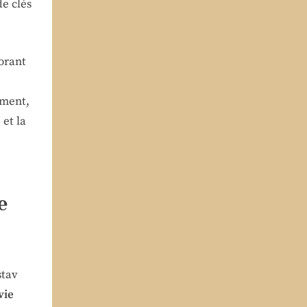
de clés
lorant
ement,
 et la
e
stav
vie