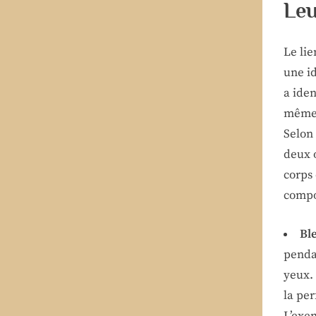
Le
Le li
une i
a iden
même :
Selon
deux o
corps 
compo
Ble
pendan
yeux.
la per
L’exem