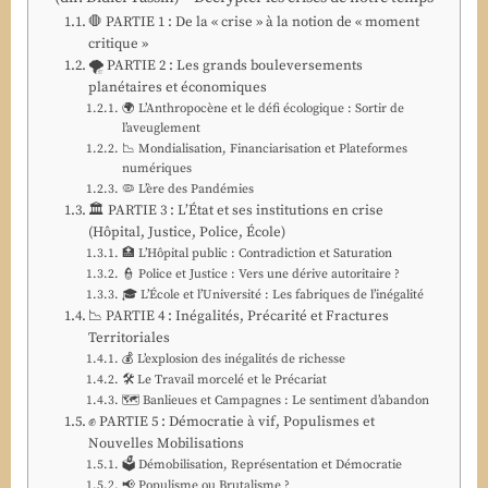
🛑 PARTIE 1 : De la « crise » à la notion de « moment
critique »
🌪️ PARTIE 2 : Les grands bouleversements
planétaires et économiques
🌍 L’Anthropocène et le défi écologique : Sortir de
l’aveuglement
📉 Mondialisation, Financiarisation et Plateformes
numériques
🦠 L’ère des Pandémies
🏛️ PARTIE 3 : L’État et ses institutions en crise
(Hôpital, Justice, Police, École)
🏥 L’Hôpital public : Contradiction et Saturation
👮 Police et Justice : Vers une dérive autoritaire ?
🎓 L’École et l’Université : Les fabriques de l’inégalité
📉 PARTIE 4 : Inégalités, Précarité et Fractures
Territoriales
💰 L’explosion des inégalités de richesse
🛠️ Le Travail morcelé et le Précariat
🗺️ Banlieues et Campagnes : Le sentiment d’abandon
✊ PARTIE 5 : Démocratie à vif, Populismes et
Nouvelles Mobilisations
🗳️ Démobilisation, Représentation et Démocratie
📢 Populisme ou Brutalisme ?