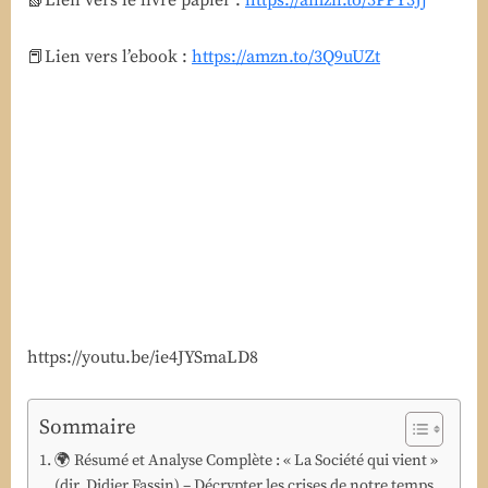
📗Lien vers le livre papier :
https://amzn.to/3PPY3Jj
🌍
« La
📕Lien vers l’ebook :
https://amzn.to/3Q9uUZt
Société
qui
vient »
de
Didier
Fassin
:
résumé
et
analyse
des
crises
https://youtu.be/ie4JYSmaLD8
de
notre
temps
Sommaire
🌍 Résumé et Analyse Complète : « La Société qui vient »
(dir. Didier Fassin) – Décrypter les crises de notre temps