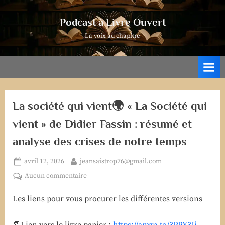
Skip
to
Podcast à Livre Ouvert
content
La voix au chapitre
La société qui vient🌍 « La Société qui
vient » de Didier Fassin : résumé et
analyse des crises de notre temps
Posted
By
avril 12, 2026
jeansaistrop76@gmail.com
on
sur
Aucun commentaire
La
Les liens pour vous procurer les différentes versions
société
qui
vient