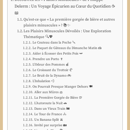
Delerm : Un Voyage Épicurien au Cœur du Quotidien ☕
📖
Qu’est-ce que « La première gorgée de bière et autres
plaisirs minuscules » ? 📚✨
Les Plaisirs Minuscules Dévoilés : Une Exploration
Thématique 🔍💖
Le Couteau dans la Poche 🔪
Le Paquet de Gâteaux du Dimanche Matin 🍰
Aider à Écosser des Petits Pois 🫛
Prendre un Porto 🍷
L’Odeur des Pommes 🍎
Le Croissant du Trottoir 🥐
Le Bruit de la Dynamo 🚲
L’Inhalation 💨
On Pourrait Presque Manger Dehors 🍽️
Aller aux Mûres 🧺
La Première Gorgée de Bière 🍺
L’Autoroute la Nuit 🚗
Dans un Vieux Train 🚂
Le Tour de France 🚴
Un Banana-Split 🍌
Invité par surprise 🏡