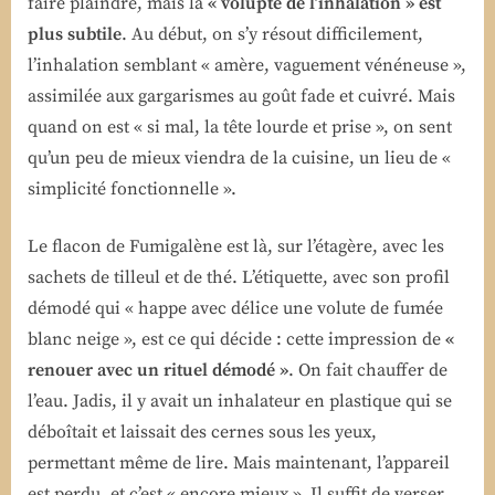
faire plaindre, mais la
« volupté de l’inhalation » est
plus subtile
. Au début, on s’y résout difficilement,
l’inhalation semblant « amère, vaguement vénéneuse »,
assimilée aux gargarismes au goût fade et cuivré. Mais
quand on est « si mal, la tête lourde et prise », on sent
qu’un peu de mieux viendra de la cuisine, un lieu de «
simplicité fonctionnelle ».
Le flacon de Fumigalène est là, sur l’étagère, avec les
sachets de tilleul et de thé. L’étiquette, avec son profil
démodé qui « happe avec délice une volute de fumée
blanc neige », est ce qui décide : cette impression de
«
renouer avec un rituel démodé »
. On fait chauffer de
l’eau. Jadis, il y avait un inhalateur en plastique qui se
déboîtait et laissait des cernes sous les yeux,
permettant même de lire. Mais maintenant, l’appareil
est perdu, et c’est « encore mieux ». Il suffit de verser