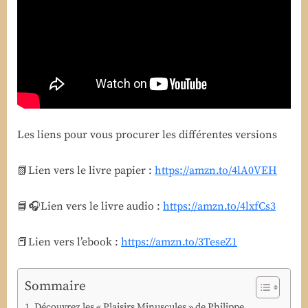
et
autres
plaisirs
minuscules,
de
Philippe
Delerm
Les liens pour vous procurer les différentes versions
📗Lien vers le livre papier :
https://amzn.to/4lA0VEH
📘🎧Lien vers le livre audio :
https://amzn.to/4lxfCs3
📕Lien vers l’ebook :
https://amzn.to/3TeseZ1
Sommaire
Découvrez les « Plaisirs Minuscules » de Philippe