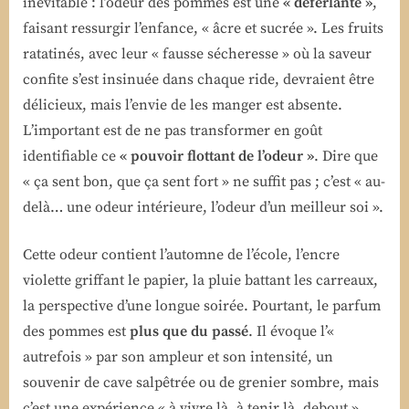
inévitable : l’odeur des pommes est une
« déferlante »
,
faisant ressurgir l’enfance, « âcre et sucrée ». Les fruits
ratatinés, avec leur « fausse sécheresse » où la saveur
confite s’est insinuée dans chaque ride, devraient être
délicieux, mais l’envie de les manger est absente.
L’important est de ne pas transformer en goût
identifiable ce
« pouvoir flottant de l’odeur »
. Dire que
« ça sent bon, que ça sent fort » ne suffit pas ; c’est « au-
delà… une odeur intérieure, l’odeur d’un meilleur soi ».
Cette odeur contient l’automne de l’école, l’encre
violette griffant le papier, la pluie battant les carreaux,
la perspective d’une longue soirée. Pourtant, le parfum
des pommes est
plus que du passé
. Il évoque l’«
autrefois » par son ampleur et son intensité, un
souvenir de cave salpêtrée ou de grenier sombre, mais
c’est une expérience « à vivre là, à tenir là, debout ».