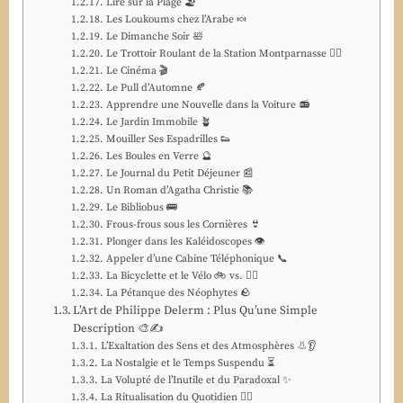
Lire sur la Plage 🏖️
Les Loukoums chez l’Arabe 🍬
Le Dimanche Soir 🛀
Le Trottoir Roulant de la Station Montparnasse 🚶‍♀️
Le Cinéma 🎬
Le Pull d’Automne 🍂
Apprendre une Nouvelle dans la Voiture 📻
Le Jardin Immobile 🪴
Mouiller Ses Espadrilles 👟
Les Boules en Verre 🔮
Le Journal du Petit Déjeuner 📰
Un Roman d’Agatha Christie 📚
Le Bibliobus 🚌
Frous-frous sous les Cornières 👙
Plonger dans les Kaléidoscopes 👁️
Appeler d’une Cabine Téléphonique 📞
La Bicyclette et le Vélo 🚲 vs. 🚴‍♂️
La Pétanque des Néophytes 🪨
L’Art de Philippe Delerm : Plus Qu’une Simple
Description 🎨✍️
L’Exaltation des Sens et des Atmosphères 👃👂
La Nostalgie et le Temps Suspendu ⏳
La Volupté de l’Inutile et du Paradoxal ✨
La Ritualisation du Quotidien 🧘‍♀️