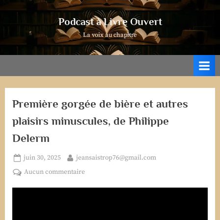
Skip
to
Podcast à Livre Ouvert
content
La voix au chapitre
Première gorgée de bière et autres
plaisirs minuscules, de Philippe
Delerm
Posted
By
juin 30, 2025
jeansaistrop76@gmail.com
on
sur
Aucun commentaire
Première
gorgée
de
bière