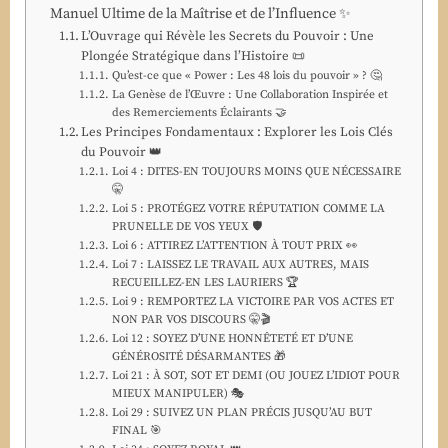
Manuel Ultime de la Maîtrise et de l’Influence ✨
L’Ouvrage qui Révèle les Secrets du Pouvoir : Une
Plongée Stratégique dans l’Histoire 📜
Qu’est-ce que « Power : Les 48 lois du pouvoir » ? 🤔
La Genèse de l’Œuvre : Une Collaboration Inspirée et
des Remerciements Éclairants 🤝
Les Principes Fondamentaux : Explorer les Lois Clés
du Pouvoir 👑
Loi 4 : DITES-EN TOUJOURS MOINS QUE NÉCESSAIRE
🤫
Loi 5 : PROTÉGEZ VOTRE RÉPUTATION COMME LA
PRUNELLE DE VOS YEUX 🛡️
Loi 6 : ATTIREZ L’ATTENTION À TOUT PRIX 👀
Loi 7 : LAISSEZ LE TRAVAIL AUX AUTRES, MAIS
RECUEILLEZ-EN LES LAURIERS 🏆
Loi 9 : REMPORTEZ LA VICTOIRE PAR VOS ACTES ET
NON PAR VOS DISCOURS 🤫🎬
Loi 12 : SOYEZ D’UNE HONNÊTETÉ ET D’UNE
GÉNÉROSITÉ DÉSARMANTES 🎁
Loi 21 : À SOT, SOT ET DEMI (OU JOUEZ L’IDIOT POUR
MIEUX MANIPULER) 🎭
Loi 29 : SUIVEZ UN PLAN PRÉCIS JUSQU’AU BUT
FINAL 🎯