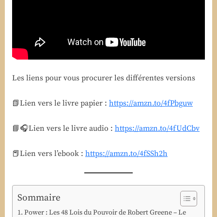
du
pouvoir
de
Robert
Greene
Les liens pour vous procurer les différentes versions
📗Lien vers le livre papier :
https://amzn.to/4fPbguw
📘🎧Lien vers le livre audio :
https://amzn.to/4fUdCbv
📕Lien vers l’ebook :
https://amzn.to/4fSSh2h
Sommaire
Power : Les 48 Lois du Pouvoir de Robert Greene – Le