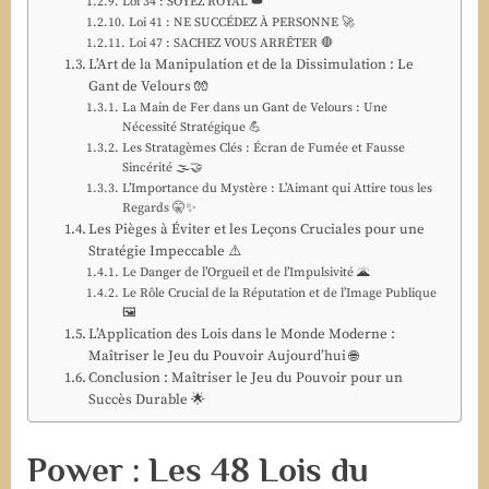
Loi 34 : SOYEZ ROYAL 👑
Loi 41 : NE SUCCÉDEZ À PERSONNE 🚀
Loi 47 : SACHEZ VOUS ARRÊTER 🛑
L’Art de la Manipulation et de la Dissimulation : Le
Gant de Velours 🧤
La Main de Fer dans un Gant de Velours : Une
Nécessité Stratégique 💪
Les Stratagèmes Clés : Écran de Fumée et Fausse
Sincérité 🌫️🤝
L’Importance du Mystère : L’Aimant qui Attire tous les
Regards 🤫✨
Les Pièges à Éviter et les Leçons Cruciales pour une
Stratégie Impeccable ⚠️
Le Danger de l’Orgueil et de l’Impulsivité 🌋
Le Rôle Crucial de la Réputation et de l’Image Publique
🖼️
L’Application des Lois dans le Monde Moderne :
Maîtriser le Jeu du Pouvoir Aujourd’hui 🌐
Conclusion : Maîtriser le Jeu du Pouvoir pour un
Succès Durable 🌟
Power : Les 48 Lois du