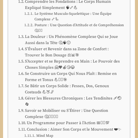
Comprendre les Fondations : Le Corps Humain
Expliqué Simplement 🧠🦴💪
Le Système Musculo-Squelettique : Une Équipe
Complexe 🦴🦾
Posture : Une Question d’Attitude et de Compréhension
🤔🚶‍♀️
La Douleur : Un Phénomène Complexe Qui se Joue
Aussi dans la Tête 🤔🧠😔
S’Évaluer et Revenir dans sa Zone de Confort :
Trouver le Bon Dosage ⚖️📊🎯
S’Accepter et se Reprendre en Main : Le Pouvoir des
Choses Simples 🤗💖🍎😴😂
Se Construire un Corps Qui Nous Plaît : Remise en
Forme et Tonus 💪🏋️‍♀️🎯
Se Bâtir un Corps Solide : Fesses, Dos, Genoux
Costauds 💪🍑🦵
Gérer les Blessures Chroniques : Les Tendinites 🩹🤕
🔄
Savoir se Mobiliser ou S’Étirer : Une Question
Complexe 🤔🤸‍♀️🧘‍♂️
Un Programme pour Passer à l’Action 📅🏋️‍♂️💯
Conclusion : Aimer Son Corps et le Mouvement ❤️✨
Mind Map