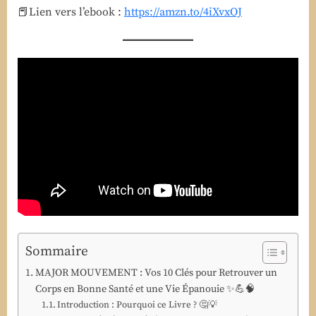
pour
📕Lien vers l’ebook :
https://amzn.to/4iXvxOJ
un
corps
en
bonne
santé
Sommaire
MAJOR MOUVEMENT : Vos 10 Clés pour Retrouver un
Corps en Bonne Santé et une Vie Épanouie ✨💪🧠
Introduction : Pourquoi ce Livre ? 🤔💡