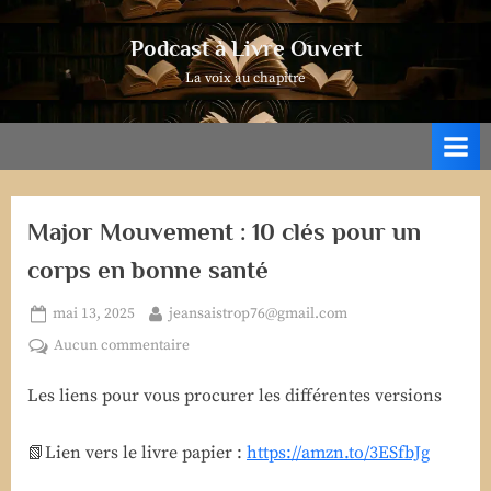
Skip
to
Podcast à Livre Ouvert
content
La voix au chapitre
Major Mouvement : 10 clés pour un
corps en bonne santé
Posted
By
mai 13, 2025
jeansaistrop76@gmail.com
on
sur
Aucun commentaire
Major
Les liens pour vous procurer les différentes versions
Mouvement
:
10
📗Lien vers le livre papier :
https://amzn.to/3ESfbJg
clés