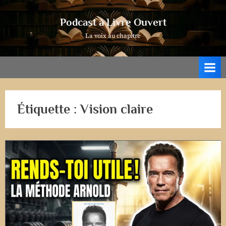
Skip
to
Podcast à Livre Ouvert
content
La voix au chapitre
Étiquette :
Vision claire