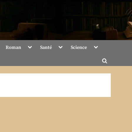
Toggle
Toggle
Toggle
Roman
Santé
Science
sub-
sub-
sub-
menu
menu
menu
Toggle
search
form