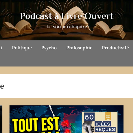
Podcast à Livre Ouvert
La voix au chapitre
ai
Politique
Psycho
Philosophie
Productivité
e